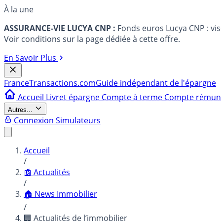
À la une
ASSURANCE-VIE LUCYA CNP :
Fonds euros Lucya CNP : vi
Voir conditions sur la page dédiée à cette offre.
En Savoir Plus
France
Transactions.com
Guide indépendant de l'épargne
Accueil
Livret épargne
Compte à terme
Compte rému
Autres...
Connexion
Simulateurs
Accueil
/
📰 Actualités
/
🏠 News Immobilier
/
🏢 Actualités de l’immobilier