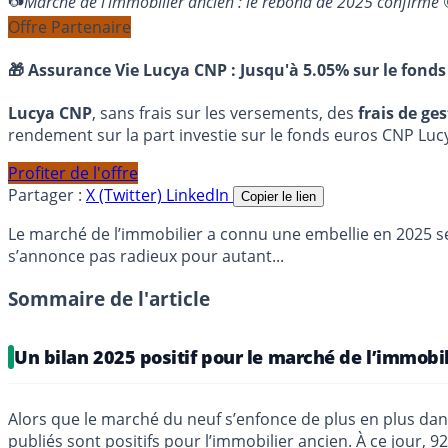
Marché de l’immobilier ancien : le rebond de 2025 confirmé
Offre Partenaire
🎁 Assurance Vie Lucya CNP :
Jusqu'à 5.05% sur le fonds
Lucya CNP
, sans frais sur les versements, des
frais de ge
rendement sur la part investie sur le fonds euros CNP Luc
Profiter de l'offre
Partager :
X (Twitter)
LinkedIn
Copier le lien
Le marché de l’immobilier a connu une embellie en 2025 sel
s’annonce pas radieux pour autant...
Sommaire de l'article
Un bilan 2025 positif pour le marché de l’immobi
Alors que le marché du neuf s’enfonce de plus en plus dans
publiés sont positifs pour l’immobilier ancien. À ce jour, 9