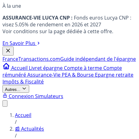
À la une
ASSURANCE-VIE LUCYA CNP :
Fonds euros Lucya CNP :
visez 5.05% de rendement en 2026 et 2027
Voir conditions sur la page dédiée à cette offre.
En Savoir Plus
France
Transactions.com
Guide indépendant de l'épargne
Accueil
Livret épargne
Compte à terme
Compte
rémunéré
Assurance-Vie
PEA & Bourse
Epargne retraite
Impôts & Fiscalité
Autres...
Connexion
Simulateurs
Accueil
/
📰 Actualités
/