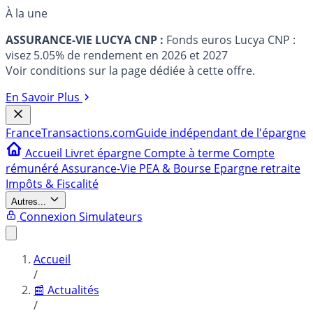
À la une
ASSURANCE-VIE LUCYA CNP :
Fonds euros Lucya CNP :
visez 5.05% de rendement en 2026 et 2027
Voir conditions sur la page dédiée à cette offre.
En Savoir Plus
France
Transactions.com
Guide indépendant de l'épargne
Accueil
Livret épargne
Compte à terme
Compte
rémunéré
Assurance-Vie
PEA & Bourse
Epargne retraite
Impôts & Fiscalité
Autres...
Connexion
Simulateurs
Accueil
/
📰 Actualités
/