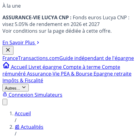
À la une
ASSURANCE-VIE LUCYA CNP :
Fonds euros Lucya CNP :
visez 5.05% de rendement en 2026 et 2027
Voir conditions sur la page dédiée à cette offre.
En Savoir Plus
France
Transactions.com
Guide indépendant de l'épargne
Accueil
Livret épargne
Compte à terme
Compte
rémunéré
Assurance-Vie
PEA & Bourse
Epargne retraite
Impôts & Fiscalité
Autres...
Connexion
Simulateurs
Accueil
/
📰 Actualités
/