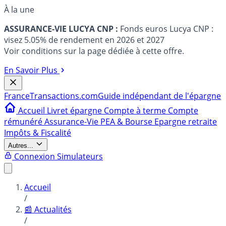
À la une
ASSURANCE-VIE LUCYA CNP :
Fonds euros Lucya CNP :
visez 5.05% de rendement en 2026 et 2027
Voir conditions sur la page dédiée à cette offre.
En Savoir Plus
France
Transactions.com
Guide indépendant de l'épargne
Accueil
Livret épargne
Compte à terme
Compte
rémunéré
Assurance-Vie
PEA & Bourse
Epargne retraite
Impôts & Fiscalité
Autres...
Connexion
Simulateurs
Accueil
/
📰 Actualités
/