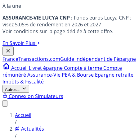
À la une
ASSURANCE-VIE LUCYA CNP :
Fonds euros Lucya CNP :
visez 5.05% de rendement en 2026 et 2027
Voir conditions sur la page dédiée à cette offre.
En Savoir Plus
France
Transactions.com
Guide indépendant de l'épargne
Accueil
Livret épargne
Compte à terme
Compte
rémunéré
Assurance-Vie
PEA & Bourse
Epargne retraite
Impôts & Fiscalité
Autres...
Connexion
Simulateurs
Accueil
/
📰 Actualités
/