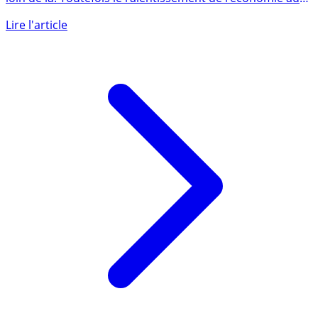
Toutes les prévisions pour 2023 ne sont pas négatives,
loin de là. Toutefois le ralentissement de l’économie aura
son (...)
Lire l'article