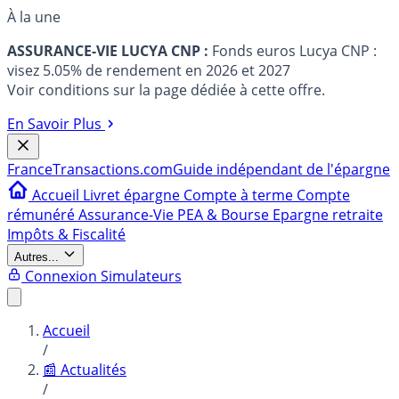
À la une
ASSURANCE-VIE LUCYA CNP :
Fonds euros Lucya CNP :
visez 5.05% de rendement en 2026 et 2027
Voir conditions sur la page dédiée à cette offre.
En Savoir Plus
France
Transactions.com
Guide indépendant de l'épargne
Accueil
Livret épargne
Compte à terme
Compte
rémunéré
Assurance-Vie
PEA & Bourse
Epargne retraite
Impôts & Fiscalité
Autres...
Connexion
Simulateurs
Accueil
/
📰 Actualités
/