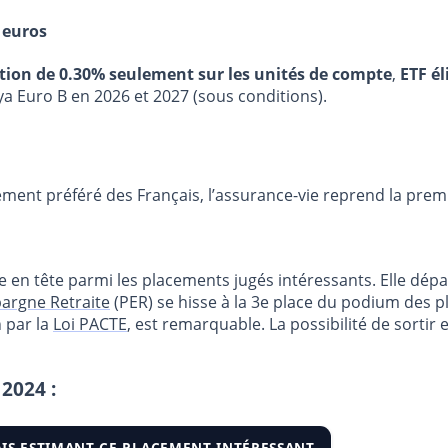
 euros
stion de 0.30% seulement sur les unités de compte
,
ETF él
ya Euro B en 2026 et 2027 (sous conditions).
lacement préféré des Français, l’assurance-vie reprend la prem
e en tête parmi les placements jugés intéressants. Elle dép
pargne Retraite
(PER) se hisse à la 3e place du podium des p
n par la
Loi PACTE
, est remarquable. La possibilité de sortir 
2024 :
IS ESTIMANT CE PLACEMENT INTÉRESSANT