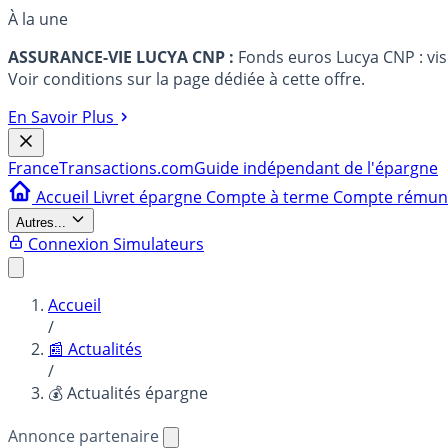
À la une
ASSURANCE-VIE LUCYA CNP :
Fonds euros Lucya CNP : vi
Voir conditions sur la page dédiée à cette offre.
En Savoir Plus
France
Transactions.com
Guide indépendant de l'épargne
Accueil
Livret épargne
Compte à terme
Compte rému
Autres...
Connexion
Simulateurs
Accueil
/
📰 Actualités
/
💰 Actualités épargne
Annonce partenaire