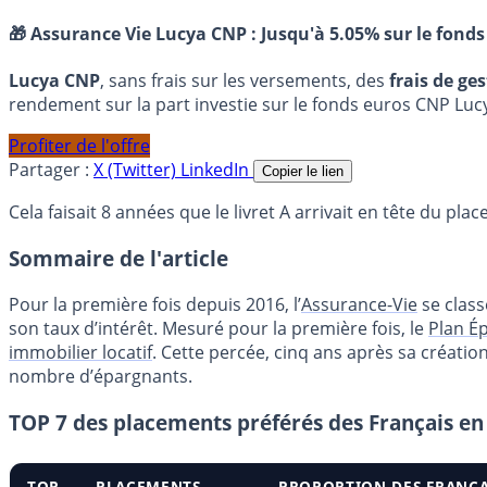
🎁 Assurance Vie Lucya CNP :
Jusqu'à 5.05% sur le fonds
Lucya CNP
, sans frais sur les versements, des
frais de ge
rendement sur la part investie sur le fonds euros CNP Luc
Profiter de l'offre
Partager :
X (Twitter)
LinkedIn
Copier le lien
Cela faisait 8 années que le livret A arrivait en tête du p
Sommaire de l'article
Pour la première fois depuis 2016, l’
Assurance-Vie
se class
son taux d’intérêt. Mesuré pour la première fois, le
Plan É
immobilier locatif
. Cette percée, cinq ans après sa créatio
nombre d’épargnants.
TOP 7 des placements préférés des Français en 
TOP
PLACEMENTS
PROPORTION DES FRANÇA