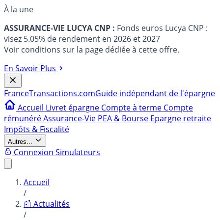
À la une
ASSURANCE-VIE LUCYA CNP :
Fonds euros Lucya CNP :
visez 5.05% de rendement en 2026 et 2027
Voir conditions sur la page dédiée à cette offre.
En Savoir Plus
France
Transactions.com
Guide indépendant de l'épargne
Accueil
Livret épargne
Compte à terme
Compte
rémunéré
Assurance-Vie
PEA & Bourse
Epargne retraite
Impôts & Fiscalité
Autres...
Connexion
Simulateurs
Accueil
/
📰 Actualités
/