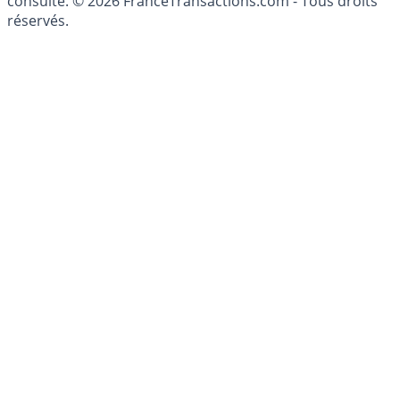
patrimoine, indépendant ou non-indépendant, doit être
consulté. © 2026 FranceTransactions.com - Tous droits
réservés.