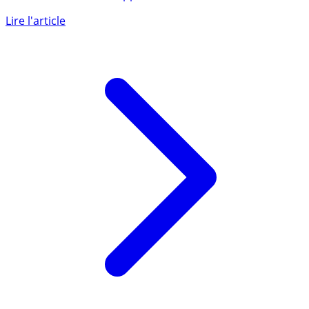
Une proposition de loi LREM contre la déshérence des
contrats de retraite supplémentaire sera au menu de
l’Assemblée (...)
Lire l'article