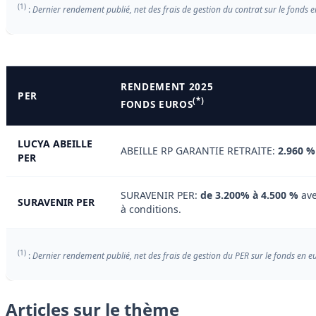
(1)
:
Dernier rendement publié, net des frais de gestion du contrat sur le fonds 
RENDEMENT 2025
PER
(*)
FONDS EUROS
LUCYA ABEILLE
ABEILLE RP GARANTIE RETRAITE:
2.960 %
PER
SURAVENIR PER:
de 3.200% à 4.500 %
ave
SURAVENIR PER
à conditions.
(1)
:
Dernier rendement publié, net des frais de gestion du PER sur le fonds en e
Articles sur le thème