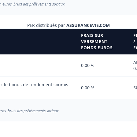
en euros, bruts des prélèvements sociaux.
PER distribués par
ASSURANCEVIE.COM
FRAIS SUR
F
VERSEMENT
/
FONDS EUROS
F
A
0.00 %
0
c le bonus de rendement soumis
0.00 %
S
uros, bruts des prélèvements sociaux.