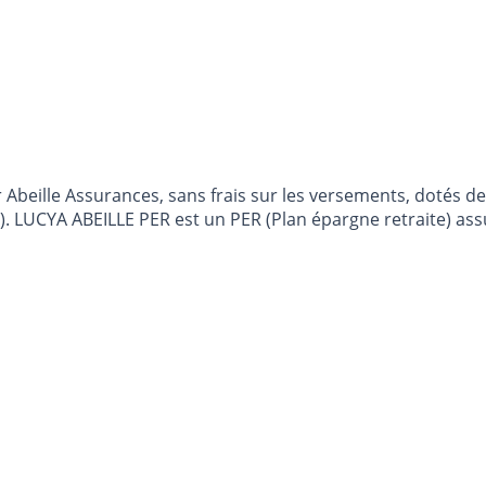
 Abeille Assurances, sans frais sur les versements, dotés d
t un PER (Plan épargne retraite) assuré par ABEILLE ASSURANCES et distribué par