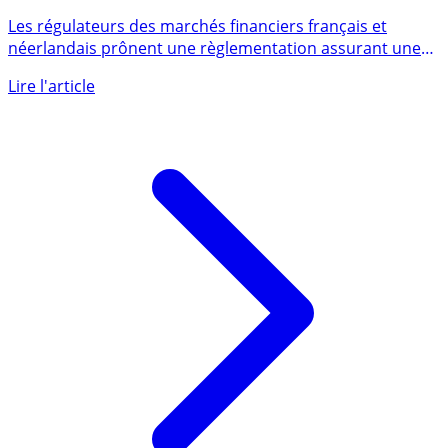
Finance durable, Obligations vertes (green bonds) :
régulateurs français et néerlandais publient une
recommandation sur le contenu des prospectus
Les régulateurs des marchés financiers français et
néerlandais prônent une règlementation assurant une
plus grande (...)
Lire l'article