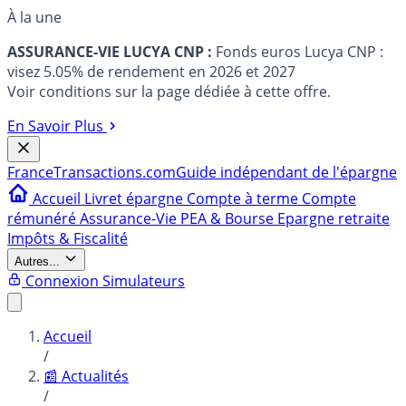
À la une
ASSURANCE-VIE LUCYA CNP :
Fonds euros Lucya CNP :
visez 5.05% de rendement en 2026 et 2027
Voir conditions sur la page dédiée à cette offre.
En Savoir Plus
France
Transactions.com
Guide indépendant de l'épargne
Accueil
Livret épargne
Compte à terme
Compte
rémunéré
Assurance-Vie
PEA & Bourse
Epargne retraite
Impôts & Fiscalité
Autres...
Connexion
Simulateurs
Accueil
/
📰 Actualités
/