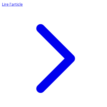
développement durable et solidaire n’a toujours pas fait
ses preuves, (...)
Lire l'article