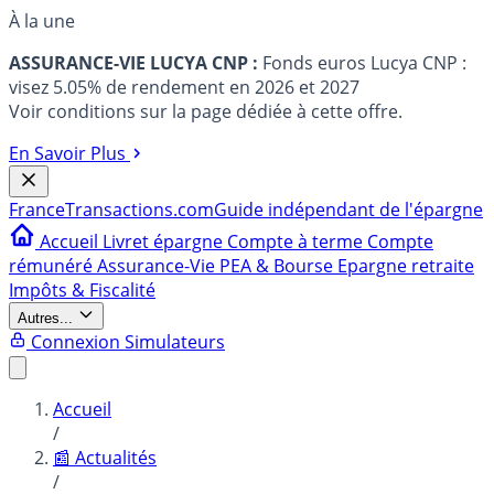
À la une
ASSURANCE-VIE LUCYA CNP :
Fonds euros Lucya CNP :
visez 5.05% de rendement en 2026 et 2027
Voir conditions sur la page dédiée à cette offre.
En Savoir Plus
France
Transactions.com
Guide indépendant de l'épargne
Accueil
Livret épargne
Compte à terme
Compte
rémunéré
Assurance-Vie
PEA & Bourse
Epargne retraite
Impôts & Fiscalité
Autres...
Connexion
Simulateurs
Accueil
/
📰 Actualités
/