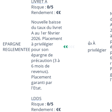
LIVRET A
Risque :
0/5
Rendement :
€€
N
d
Nouvelle baisse
A
du taux du livret
A au 1er février
à
2026. Placement
👍 À
EPARGNE
à privilégier
€
€
€
€
€
REGLEMENTEE
pour son
privilégier
p
épargne de
précaution (3 à
r
6 mois de
revenus).
g
Placement
l
garanti par
l'Etat.
LDDS
Risque :
0/5
Rendement :
€€
N