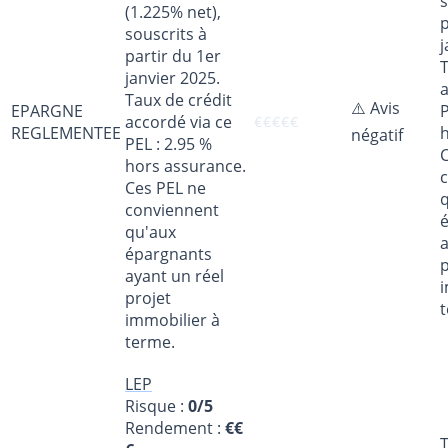
s
(1.225% net),
p
souscrits à
j
partir du 1er
T
janvier 2025.
a
Taux de crédit
⚠️ Avis
EPARGNE
P
accordé via ce
€
€
€
€
€
REGLEMENTEE
négatif
PEL : 2.95 %
hors assurance.
Ces PEL ne
conviennent
qu'aux
a
épargnants
p
ayant un réel
i
projet
immobilier à
terme.
LEP
Risque :
0/5
Rendement :
€€
T