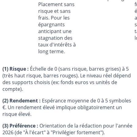
Placement sans
f
risque et sans
frais. Pour les
a
épargnants
s
anticipant une
t
stagnation des
l
taux d'intérêts à
long terme.
(1) Risque :
Échelle de 0 (sans risque, barres grises) à 5
(très haut risque, barres rouges). Le niveau réel dépend
des supports choisis (ex: fonds euros vs unités de
compte).
(2) Rendement :
Espérance moyenne de 0 à 5 symboles
€
. Un rendement élevé implique obligatoirement un
risque élevé.
(3) Préférence :
Orientation de la rédaction pour l'année
2026 (de "À l'écart" à "Privilégier fortement").