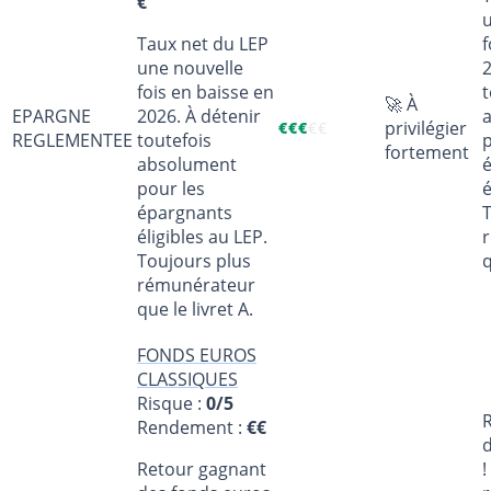
€
Taux net du LEP
f
une nouvelle
2
fois en baisse en
t
🚀 À
EPARGNE
2026. À détenir
privilégier
€
€
€
€
€
REGLEMENTEE
toutefois
p
fortement
absolument
pour les
é
épargnants
T
éligibles au LEP.
Toujours plus
q
rémunérateur
que le livret A.
FONDS EUROS
CLASSIQUES
Risque :
0/5
Rendement :
€€
Retour gagnant
!