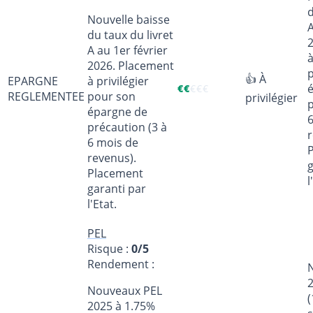
d
Nouvelle baisse
A
du taux du livret
A au 1er février
à
2026. Placement
👍 À
EPARGNE
à privilégier
€
€
€
€
€
REGLEMENTEE
pour son
privilégier
p
épargne de
précaution (3 à
r
6 mois de
revenus).
g
Placement
l
garanti par
l'Etat.
PEL
Risque :
0/5
Rendement :
Nouveaux PEL
(
2025 à 1.75%