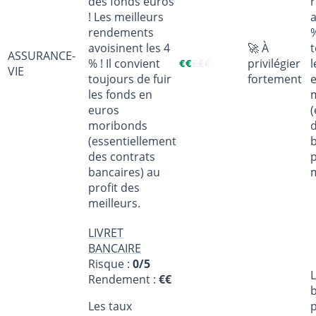
des fonds euros
! Les meilleurs
a
rendements
%
avoisinent les 4
🚀 À
t
ASSURANCE-
% ! Il convient
privilégier
l
€
€
€
€
€
VIE
toujours de fuir
fortement
les fonds en
euros
(
moribonds
d
(essentiellement
b
des contrats
p
bancaires) au
m
profit des
meilleurs.
LIVRET
BANCAIRE
Risque :
0/5
L
Rendement :
€€
Les taux
p