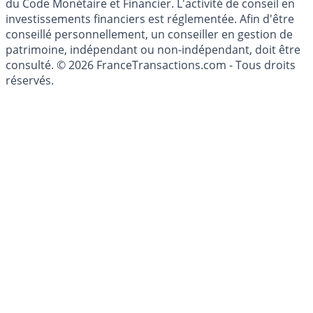
l'épargne ne sont aucunement des conseils en
investissement au sens des articles L. 321-1 et D. 321-1
du Code Monétaire et Financier. L'activité de conseil en
investissements financiers est réglementée. Afin d'être
conseillé personnellement, un conseiller en gestion de
patrimoine, indépendant ou non-indépendant, doit être
consulté. © 2026 FranceTransactions.com - Tous droits
réservés.