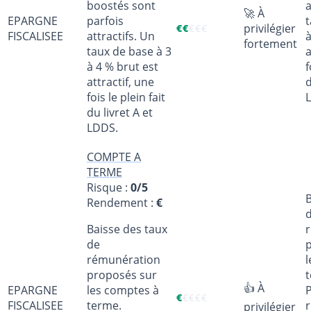
boostés sont
a
🚀 À
EPARGNE
parfois
t
privilégier
€
€
€
€
€
FISCALISEE
attractifs. Un
à
fortement
taux de base à 3
a
à 4 % brut est
f
attractif, une
d
fois le plein fait
du livret A et
LDDS.
COMPTE A
TERME
Risque :
0/5
B
Rendement :
€
Baisse des taux
de
rémunération
l
proposés sur
👍 À
EPARGNE
les comptes à
€
€
€
€
€
FISCALISEE
terme.
r
privilégier