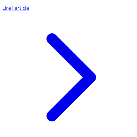
Le mois de mars est historiquement un mois favorable
pour le livret A, mais en 2026, avec la guerre au Moyen-
Orient (...)
Lire l'article