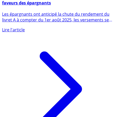
Le couple livret A / LDDS n’a logiquement plus les
faveurs des épargnants
Les épargnants ont anticipé la chute du rendement du
livret A à compter du 1er août 2025, les versements se
sont (...)
Lire l'article