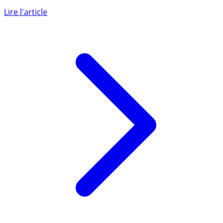
Ce qui change au 1er septembre 2026. Baisse du taux du
livret A à 1,70% au 1er février 2026 : quel est votre
manque (...)
Lire l'article