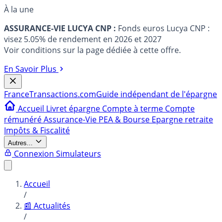
À la une
ASSURANCE-VIE LUCYA CNP :
Fonds euros Lucya CNP :
visez 5.05% de rendement en 2026 et 2027
Voir conditions sur la page dédiée à cette offre.
En Savoir Plus
France
Transactions.com
Guide indépendant de l'épargne
Accueil
Livret épargne
Compte à terme
Compte
rémunéré
Assurance-Vie
PEA & Bourse
Epargne retraite
Impôts & Fiscalité
Autres...
Connexion
Simulateurs
Accueil
/
📰 Actualités
/