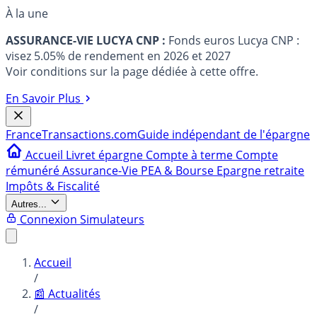
À la une
ASSURANCE-VIE LUCYA CNP :
Fonds euros Lucya CNP :
visez 5.05% de rendement en 2026 et 2027
Voir conditions sur la page dédiée à cette offre.
En Savoir Plus
France
Transactions.com
Guide indépendant de l'épargne
Accueil
Livret épargne
Compte à terme
Compte
rémunéré
Assurance-Vie
PEA & Bourse
Epargne retraite
Impôts & Fiscalité
Autres...
Connexion
Simulateurs
Accueil
/
📰 Actualités
/