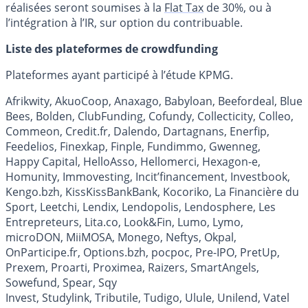
réalisées seront soumises à la
Flat Tax
de 30%, ou à
l’intégration à l’IR, sur option du contribuable.
Liste des plateformes de crowdfunding
Plateformes ayant participé à l’étude KPMG.
Afrikwity, AkuoCoop, Anaxago, Babyloan, Beefordeal, Blue
Bees, Bolden, ClubFunding, Cofundy, Collecticity, Colleo,
Commeon, Credit.fr, Dalendo, Dartagnans, Enerfip,
Feedelios, Finexkap, Finple, Fundimmo, Gwenneg,
Happy Capital, HelloAsso, Hellomerci, Hexagon-e,
Homunity, Immovesting, Incit’financement, Investbook,
Kengo.bzh, KissKissBankBank, Kocoriko, La Financière du
Sport, Leetchi, Lendix, Lendopolis, Lendosphere, Les
Entrepreteurs, Lita.co, Look&Fin, Lumo, Lymo,
microDON, MiiMOSA, Monego, Neftys, Okpal,
OnParticipe.fr, Options.bzh, pocpoc, Pre-IPO, PretUp,
Prexem, Proarti, Proximea, Raizers, SmartAngels,
Sowefund, Spear, Sqy
Invest, Studylink, Tributile, Tudigo, Ulule, Unilend, Vatel