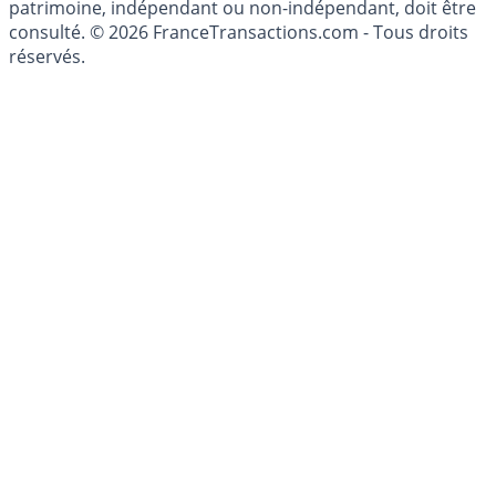
investissements financiers est réglementée. Afin d'être
conseillé personnellement, un conseiller en gestion de
patrimoine, indépendant ou non-indépendant, doit être
consulté. © 2026 FranceTransactions.com - Tous droits
réservés.