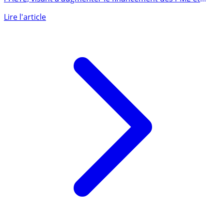
C’est pour le moins une surprise. Dans le cadre de la loi
PACTE, visant à augmenter le financement des PME et
ETI, (...)
Lire l'article