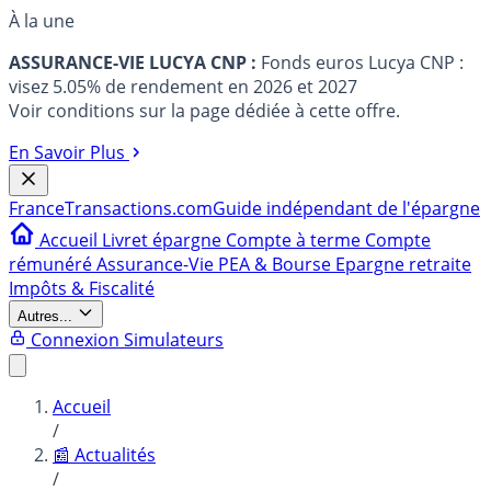
À la une
ASSURANCE-VIE LUCYA CNP :
Fonds euros Lucya CNP :
visez 5.05% de rendement en 2026 et 2027
Voir conditions sur la page dédiée à cette offre.
En Savoir Plus
France
Transactions.com
Guide indépendant de l'épargne
Accueil
Livret épargne
Compte à terme
Compte
rémunéré
Assurance-Vie
PEA & Bourse
Epargne retraite
Impôts & Fiscalité
Autres...
Connexion
Simulateurs
Accueil
/
📰 Actualités
/