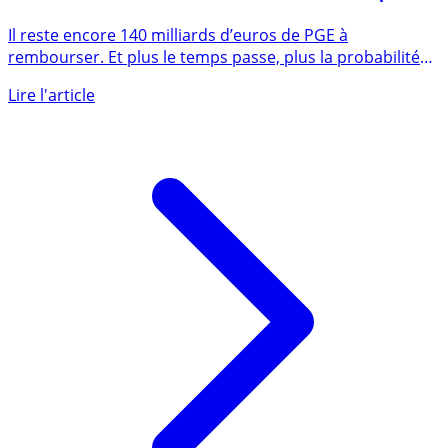
PGE (Prêt Garantis par l’Etat) : ça coince pour les
remboursements, les restaurateurs n’arrivent pas à
régler l’addition
Il reste encore 140 milliards d’euros de PGE à
rembourser. Et plus le temps passe, plus la probabilité
de défauts de (...)
Lire l'article