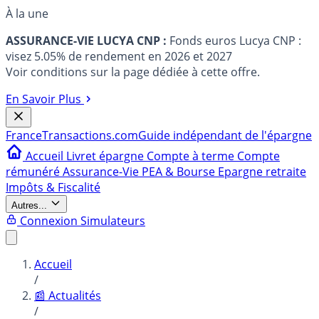
À la une
ASSURANCE-VIE LUCYA CNP :
Fonds euros Lucya CNP :
visez 5.05% de rendement en 2026 et 2027
Voir conditions sur la page dédiée à cette offre.
En Savoir Plus
France
Transactions.com
Guide indépendant de l'épargne
Accueil
Livret épargne
Compte à terme
Compte
rémunéré
Assurance-Vie
PEA & Bourse
Epargne retraite
Impôts & Fiscalité
Autres...
Connexion
Simulateurs
Accueil
/
📰 Actualités
/