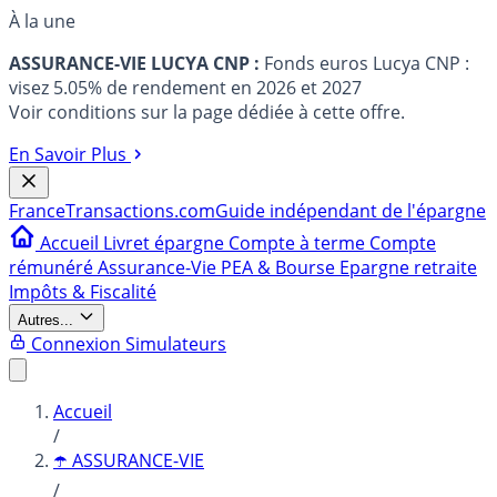
À la une
ASSURANCE-VIE LUCYA CNP :
Fonds euros Lucya CNP :
visez 5.05% de rendement en 2026 et 2027
Voir conditions sur la page dédiée à cette offre.
En Savoir Plus
France
Transactions.com
Guide indépendant de l'épargne
Accueil
Livret épargne
Compte à terme
Compte
rémunéré
Assurance-Vie
PEA & Bourse
Epargne retraite
Impôts & Fiscalité
Autres...
Connexion
Simulateurs
Accueil
/
☂️ ASSURANCE-VIE
/