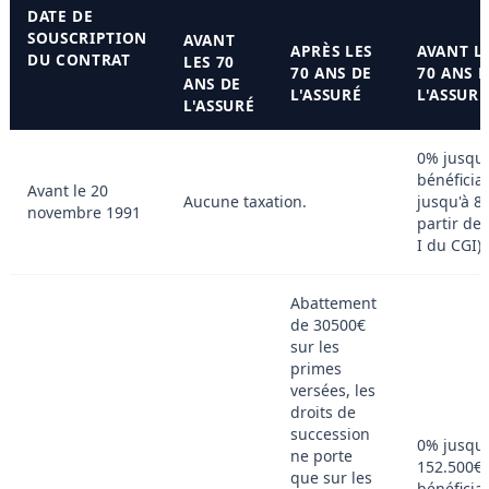
DATE DE
SOUSCRIPTION
AVANT
APRÈS LES
AVANT L
DU CONTRAT
LES 70
70 ANS DE
70 ANS 
ANS DE
L'ASSURÉ
L'ASSURÉ
L'ASSURÉ
0% jusqu'
bénéficia
Avant le 20
Aucune taxation.
jusqu'à 8
novembre 1991
partir de 
I du CGI)
Abattement
de 30500€
sur les
primes
versées, les
droits de
succession
0% jusqu'
ne porte
152.500€ 
que sur les
bénéficiai