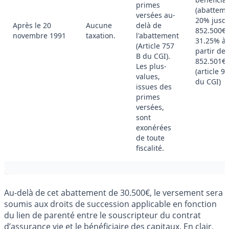
primes
(abatteme
versées au-
20% jusqu
Après le 20
Aucune
delà de
852.500€,
novembre 1991
taxation.
l'abattement
31.25% à
(Article 757
partir de
B du CGI).
852.501€
Les plus-
(article 99
values,
du CGI)
issues des
primes
versées,
sont
exonérées
de toute
fiscalité.
Au-delà de cet abattement de 30.500€, le versement sera
soumis aux droits de succession applicable en fonction
du lien de parenté entre le souscripteur du contrat
d’assurance vie et le bénéficiaire des capitaux. En clair,