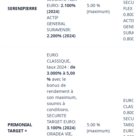
SECUR
EURO:
2.100%
5.00 %
SERENIPIERRE
FLEX 
(2024)
(maximum)
0.800
ACTIF
ACTIF
GENERAL
GENE
SURAVENIR:
SURAV
2.200% (2024)
0.800
EURO
CLASSIQUE,
taux 2024 :
de
3.000% à 5,00
%
avec le
bonus de
rendement à
son maximum,
EURO
soumis à
CLASS
conditions.
0.800
SECURITE
SECUR
TARGET EURO:
PRIMONIAL
5.00 %
TARG
3.100% (2024)
TARGET +
(maximum)
EURO:
ORADEA VIE,