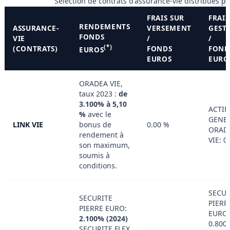
Sélection de contrats d'assurance-vie distribués p
FRAIS SUR
FRAIS
RENDEMENTS
ASSURANCE-
VERSEMENT
GEST
FONDS
VIE
/
/
(*)
(CONTRATS)
FONDS
FOND
EUROS
EUROS
EURO
ORADEA VIE,
taux 2023 :
de
3.100% à 5,10
ACTIF
%
avec le
GENE
LINK VIE
bonus de
0.00 %
ORAD
rendement à
VIE: 0
son maximum,
soumis à
conditions.
SECUR
SECURITE
PIERR
PIERRE EURO:
EURO:
2.100% (2024)
0.800
SECURITE FLEX