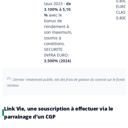
0.800
taux 2023 :
de
EURO
3.100% à 5,10
CLASS
%
avec le
0.800
bonus de
rendement à
son maximum,
soumis à
conditions.
SECURITE
INFRA EURO:
3.500% (2024)
(1)
:
Dernier rendement publié, net des frais de gestion du contrat sur le fonds 
sociaux.
Link Vie, une souscription à effectuer via le
parrainage d’un CGP