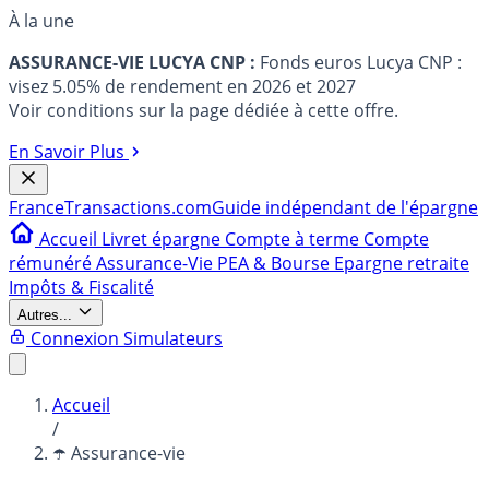
À la une
ASSURANCE-VIE LUCYA CNP :
Fonds euros Lucya CNP :
visez 5.05% de rendement en 2026 et 2027
Voir conditions sur la page dédiée à cette offre.
En Savoir Plus
France
Transactions.com
Guide indépendant de l'épargne
Accueil
Livret épargne
Compte à terme
Compte
rémunéré
Assurance-Vie
PEA & Bourse
Epargne retraite
Impôts & Fiscalité
Autres...
Connexion
Simulateurs
Accueil
/
☂️ Assurance-vie