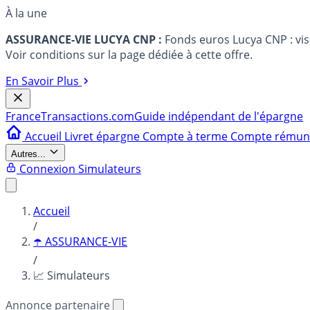
À la une
ASSURANCE-VIE LUCYA CNP :
Fonds euros Lucya CNP : vi
Voir conditions sur la page dédiée à cette offre.
En Savoir Plus
France
Transactions.com
Guide indépendant de l'épargne
Accueil
Livret épargne
Compte à terme
Compte rému
Autres...
Connexion
Simulateurs
Accueil
/
☂️ ASSURANCE-VIE
/
📈 Simulateurs
Annonce partenaire