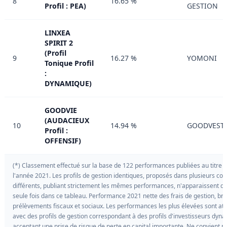
8
16.65 %
Profil : PEA)
GESTION
LINXEA
SPIRIT 2
(Profil
9
16.27 %
YOMONI
Tonique Profil
:
DYNAMIQUE)
GOODVIE
(AUDACIEUX
10
14.94 %
GOODVEST
Profil :
OFFENSIF)
(*) Classement effectué sur la base de 122 performances publiées au titre 
l'année 2021. Les profils de gestion identiques, proposés dans plusieurs con
différents, publiant strictement les mêmes performances, n'apparaissent q
seule fois dans ce tableau. Performance 2021 nette des frais de gestion, br
prélèvements fiscaux et sociaux. Les performances les plus élevées sont att
avec des profils de gestion correspondant à des profils d'investisseurs dyn
acceptant une prise de risque de perte en capital importante. Ne convient p