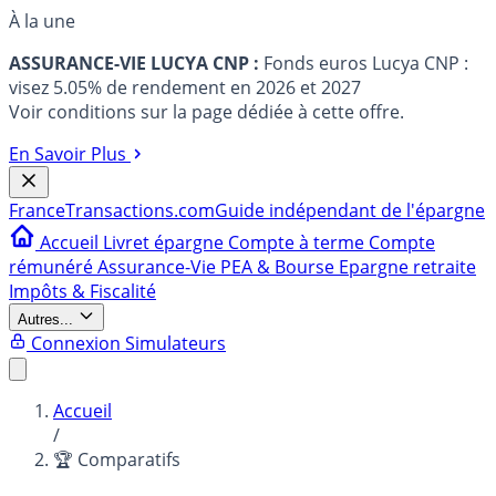
À la une
ASSURANCE-VIE LUCYA CNP :
Fonds euros Lucya CNP :
visez 5.05% de rendement en 2026 et 2027
Voir conditions sur la page dédiée à cette offre.
En Savoir Plus
France
Transactions.com
Guide indépendant de l'épargne
Accueil
Livret épargne
Compte à terme
Compte
rémunéré
Assurance-Vie
PEA & Bourse
Epargne retraite
Impôts & Fiscalité
Autres...
Connexion
Simulateurs
Accueil
/
🏆 Comparatifs