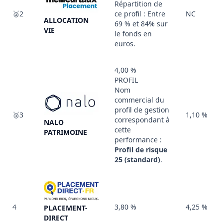
Répartition de
🥈2
ce profil : Entre
NC
ALLOCATION
69 % et 84% sur
VIE
le fonds en
euros.
4,00 %
PROFIL
Nom
commercial du
profil de gestion
🥉3
1,10 %
correspondant à
NALO
cette
PATRIMOINE
performance :
Profil de risque
25 (standard)
.
4
3,80 %
4,25 %
PLACEMENT-
DIRECT