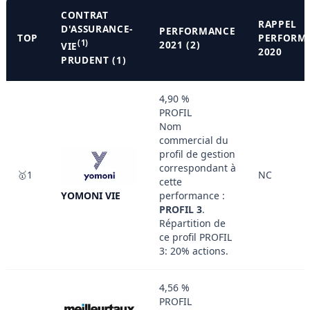
CONTRAT
RAPPEL
D'ASSURANCE-
PERFORMANCE
TOP
PERFORM
(1)
2021 (2)
VIE
2020
PRUDENT (1)
4,90 %
PROFIL
Nom
commercial du
profil de gestion
correspondant à
🥇1
NC
cette
YOMONI VIE
performance :
PROFIL 3
.
Répartition de
ce profil PROFIL
3: 20% actions.
4,56 %
PROFIL