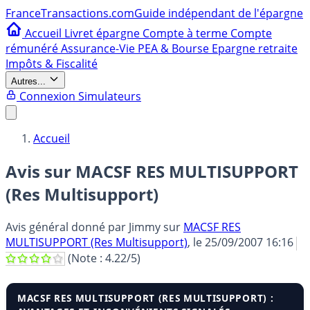
France
Transactions.com
Guide indépendant de l'épargne
Accueil
Livret épargne
Compte à terme
Compte
rémunéré
Assurance-Vie
PEA & Bourse
Epargne retraite
Impôts & Fiscalité
Autres...
Connexion
Simulateurs
Accueil
Avis sur MACSF RES MULTISUPPORT
(Res Multisupport)
Avis général donné par
Jimmy
sur
MACSF RES
MULTISUPPORT (Res Multisupport)
, le
25/09/2007 16:16
(Note :
4.22
/5)
MACSF RES MULTISUPPORT (RES MULTISUPPORT) :