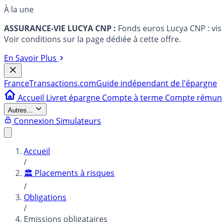
À la une
ASSURANCE-VIE LUCYA CNP :
Fonds euros Lucya CNP : vi
Voir conditions sur la page dédiée à cette offre.
En Savoir Plus
France
Transactions.com
Guide indépendant de l'épargne
Accueil
Livret épargne
Compte à terme
Compte rému
Autres...
Connexion
Simulateurs
Accueil
/
🏛️ Placements à risques
/
Obligations
/
Emissions obligataires