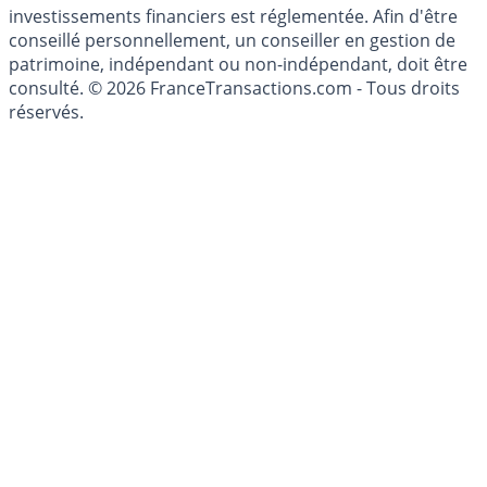
investissement au sens des articles L. 321-1 et D. 321-1
du Code Monétaire et Financier. L'activité de conseil en
investissements financiers est réglementée. Afin d'être
conseillé personnellement, un conseiller en gestion de
patrimoine, indépendant ou non-indépendant, doit être
consulté. © 2026 FranceTransactions.com - Tous droits
réservés.