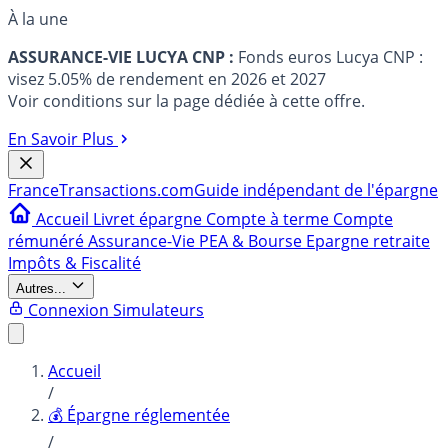
À la une
ASSURANCE-VIE LUCYA CNP :
Fonds euros Lucya CNP :
visez 5.05% de rendement en 2026 et 2027
Voir conditions sur la page dédiée à cette offre.
En Savoir Plus
France
Transactions.com
Guide indépendant de l'épargne
Accueil
Livret épargne
Compte à terme
Compte
rémunéré
Assurance-Vie
PEA & Bourse
Epargne retraite
Impôts & Fiscalité
Autres...
Connexion
Simulateurs
Accueil
/
💰 Épargne réglementée
/