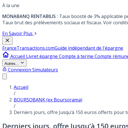
À la une
MONABANQ RENTABILIS :
Taux boosté de 3% applicable p
Taux brut des prélèvements sociaux et fiscaux. Voir conditi
En Savoir Plus
France
Transactions.com
Guide indépendant de l'épargne
Accueil
Livret épargne
Compte à terme
Compte rémun
Autres...
Connexion
Simulateurs
Accueil
/
BOURSOBANK (ex Boursorama)
/
Derniers jours, offre Jusqu’à 150 euros offerts pour
Derniers jours, offre Jusqu’à 150 eu