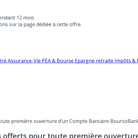
endant 12 mois
ons sur la page dédiée à cette offre.
éré
Assurance-Vie
PEA & Bourse
Epargne retraite
Impôts & F
 toute première ouverture d’un Compte Bancaire BoursoBank 
ros offerts pour toute première ouvert