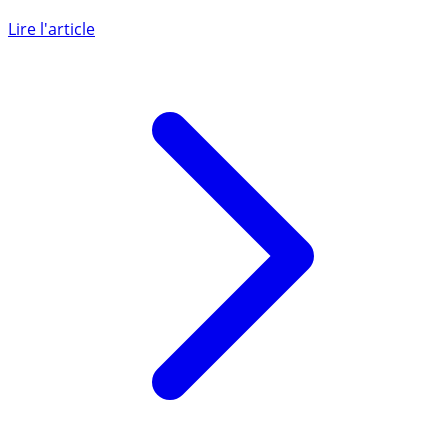
Compte à terme : placement sans risque pour le capital,
dont le rendement est connu d’avance.
Lire l'article