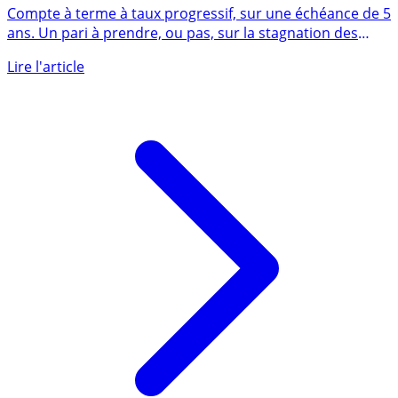
CIC (Compte Evolutif CIC 5 ans)
Compte à terme à taux progressif, sur une échéance de 5
ans. Un pari à prendre, ou pas, sur la stagnation des
taux (...)
Lire l'article