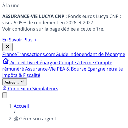
À la une
ASSURANCE-VIE LUCYA CNP :
Fonds euros Lucya CNP :
visez 5.05% de rendement en 2026 et 2027
Voir conditions sur la page dédiée à cette offre.
En Savoir Plus
France
Transactions.com
Guide indépendant de l'épargne
Accueil
Livret épargne
Compte à terme
Compte
rémunéré
Assurance-Vie
PEA & Bourse
Epargne retraite
Impôts & Fiscalité
Autres...
Connexion
Simulateurs
Accueil
/
💰 Gérer son argent