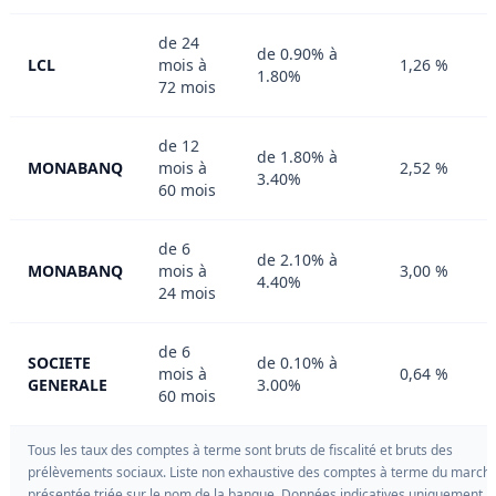
de 24
de 0.90% à
LCL
mois à
1,26 %
1.80%
72 mois
de 12
de 1.80% à
MONABANQ
mois à
2,52 %
3.40%
60 mois
de 6
de 2.10% à
MONABANQ
mois à
3,00 %
4.40%
24 mois
de 6
SOCIETE
de 0.10% à
mois à
0,64 %
GENERALE
3.00%
60 mois
Tous les taux des comptes à terme sont bruts de fiscalité et bruts des
prélèvements sociaux. Liste non exhaustive des comptes à terme du marché
présentée triée sur le nom de la banque. Données indicatives uniquement.