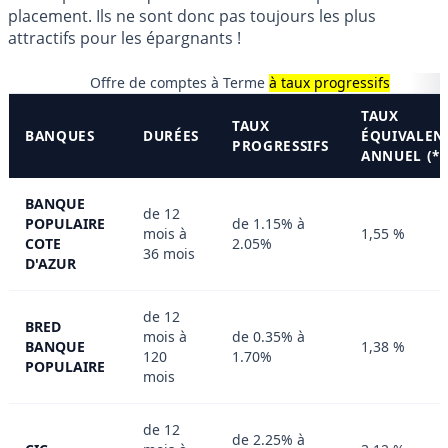
placement. Ils ne sont donc pas toujours les plus
attractifs pour les épargnants !
Offre de comptes à Terme
à taux progressifs
TAUX
TAUX
BANQUES
DURÉES
ÉQUIVALEN
PROGRESSIFS
ANNUEL (*)
BANQUE
de 12
POPULAIRE
de 1.15% à
mois à
1,55 %
COTE
2.05%
36 mois
D'AZUR
de 12
BRED
mois à
de 0.35% à
BANQUE
1,38 %
120
1.70%
POPULAIRE
mois
de 12
de 2.25% à