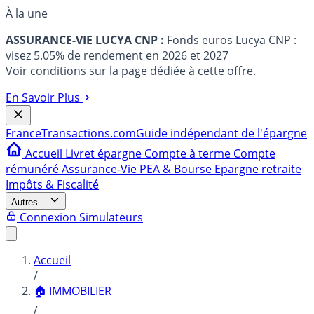
À la une
ASSURANCE-VIE LUCYA CNP :
Fonds euros Lucya CNP :
visez 5.05% de rendement en 2026 et 2027
Voir conditions sur la page dédiée à cette offre.
En Savoir Plus
France
Transactions.com
Guide indépendant de l'épargne
Accueil
Livret épargne
Compte à terme
Compte
rémunéré
Assurance-Vie
PEA & Bourse
Epargne retraite
Impôts & Fiscalité
Autres...
Connexion
Simulateurs
Accueil
/
🏠 IMMOBILIER
/