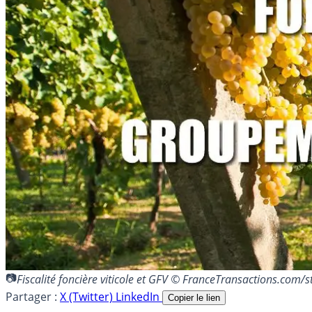
Fiscalité foncière viticole et GFV © FranceTransactions.com
Partager :
X (Twitter)
LinkedIn
Copier le lien