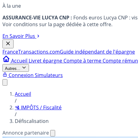
À la une
ASSURANCE-VIE LUCYA CNP :
Fonds euros Lucya CNP : vi
Voir conditions sur la page dédiée à cette offre.
En Savoir Plus
France
Transactions.com
Guide indépendant de l'épargne
Accueil
Livret épargne
Compte à terme
Compte rému
Autres...
Connexion
Simulateurs
Accueil
/
🛂 IMPÔTS / Fiscalité
/
Défiscalisation
Annonce partenaire