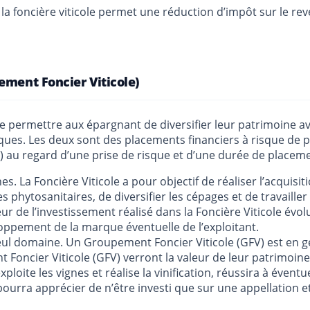
e la foncière viticole permet une réduction d’impôt sur le r
ement Foncier Viticole)
e permettre aux épargnant de diversifier leur patrimoine ave
risques. Les deux sont des placements financiers à risque de
%) au regard d’une prise de risque et d’une durée de placeme
s. La Foncière Viticole a pour objectif de réaliser l’acquisit
s phytosanitaires, de diversifier les cépages et de travailler
aleur de l’investissement réalisé dans la Foncière Viticole 
loppement de la marque éventuelle de l’exploitant.
ul domaine. Un Groupement Foncier Viticole (GFV) est en gén
oncier Viticole (GFV) verront la valeur de leur patrimoine é
 exploite les vignes et réalise la vinification, réussira à év
pourra apprécier de n’être investi que sur une appellation et