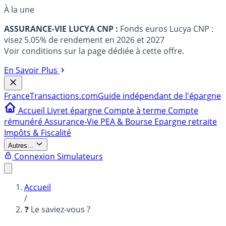
À la une
ASSURANCE-VIE LUCYA CNP :
Fonds euros Lucya CNP :
visez 5.05% de rendement en 2026 et 2027
Voir conditions sur la page dédiée à cette offre.
En Savoir Plus
France
Transactions.com
Guide indépendant de l'épargne
Accueil
Livret épargne
Compte à terme
Compte
rémunéré
Assurance-Vie
PEA & Bourse
Epargne retraite
Impôts & Fiscalité
Autres...
Connexion
Simulateurs
Accueil
/
❓ Le saviez-vous ?