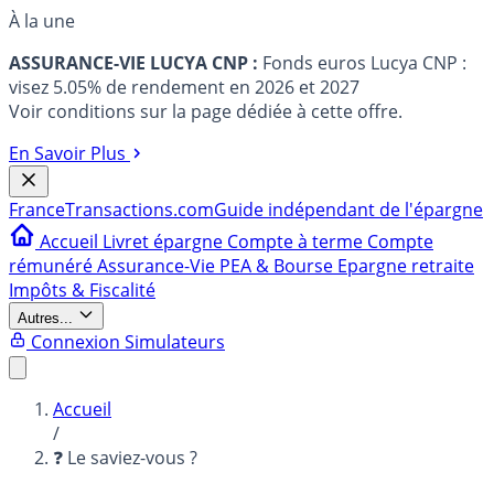
À la une
ASSURANCE-VIE LUCYA CNP :
Fonds euros Lucya CNP :
visez 5.05% de rendement en 2026 et 2027
Voir conditions sur la page dédiée à cette offre.
En Savoir Plus
France
Transactions.com
Guide indépendant de l'épargne
Accueil
Livret épargne
Compte à terme
Compte
rémunéré
Assurance-Vie
PEA & Bourse
Epargne retraite
Impôts & Fiscalité
Autres...
Connexion
Simulateurs
Accueil
/
❓ Le saviez-vous ?