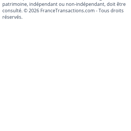
investissements financiers est réglementée. Afin d'être
conseillé personnellement, un conseiller en gestion de
patrimoine, indépendant ou non-indépendant, doit être
consulté. © 2026 FranceTransactions.com - Tous droits
réservés.