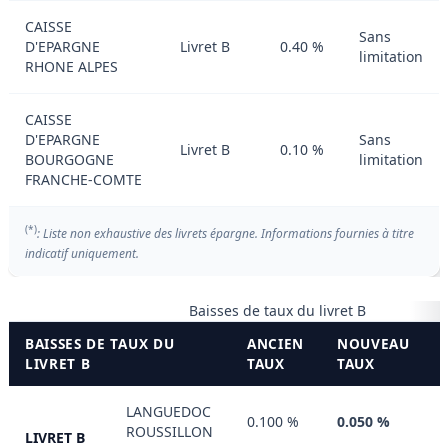
CAISSE
Sans
D'EPARGNE
Livret B
0.40 %
limitation
RHONE ALPES
CAISSE
D'EPARGNE
Sans
Livret B
0.10 %
BOURGOGNE
limitation
FRANCHE-COMTE
(*)
: Liste non exhaustive des livrets épargne. Informations fournies à titre
indicatif uniquement.
Baisses de taux du livret B
BAISSES DE TAUX DU
ANCIEN
NOUVEAU
LIVRET B
TAUX
TAUX
LANGUEDOC
0.100 %
0.050 %
ROUSSILLON
LIVRET B