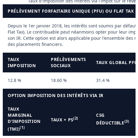
Taux d'imposition des intérêts via l'impôt sur le reve
PRÉLÈVEMENT FORFAITAIRE UNIQUE (PFU) OU FLAT TAX
Depuis le 1er janvier 2018, les intérêts sont soumis par défaut
Flat Tax). Le contribuable peut néanmoins opter pour leur impo
son IR. Cette option est alors applicable pour l'ensemble des r
des placements financiers.
TAUX
PRÉLÈVEMENTS
TAUX GLOBAL PFU 
IMPOSITION
SOCIAUX
12.8 %
18.60 %
31.4 %
OPTION IMPOSITION DES INTÉRÊTS VIA IR
TAUX
MARGINAL
CSG
(2)
TAUX + PS
D'IMPOSITION
(3)
DÉDUCTIBLE
(1)
(TMI)