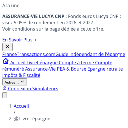
À la une
ASSURANCE-VIE LUCYA CNP :
Fonds euros Lucya CNP :
visez 5.05% de rendement en 2026 et 2027
Voir conditions sur la page dédiée à cette offre.
En Savoir Plus
France
Transactions.com
Guide indépendant de l'épargne
Accueil
Livret épargne
Compte à terme
Compte
rémunéré
Assurance-Vie
PEA & Bourse
Epargne retraite
Impôts & Fiscalité
Autres...
Connexion
Simulateurs
Accueil
/
💰 Livret épargne