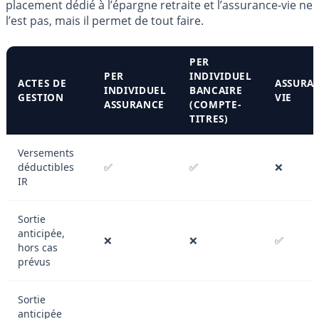
placement dédié à l’épargne retraite et l’assurance-vie ne
l’est pas, mais il permet de tout faire.
PER
PER
INDIVIDUEL
ACTES DE
ASSURA
INDIVIDUEL
BANCAIRE
GESTION
VIE
ASSURANCE
(COMPTE-
TITRES)
Versements
déductibles
✅
✅
❌
IR
Sortie
anticipée,
❌
❌
✅
hors cas
prévus
Sortie
anticipée