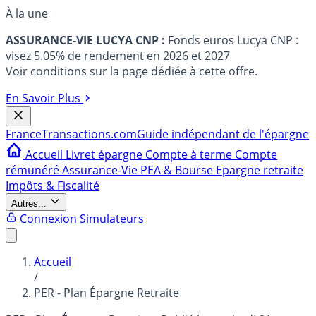
À la une
ASSURANCE-VIE LUCYA CNP :
Fonds euros Lucya CNP :
visez 5.05% de rendement en 2026 et 2027
Voir conditions sur la page dédiée à cette offre.
En Savoir Plus
France
Transactions.com
Guide indépendant de l'épargne
Accueil
Livret épargne
Compte à terme
Compte
rémunéré
Assurance-Vie
PEA & Bourse
Epargne retraite
Impôts & Fiscalité
Autres...
Connexion
Simulateurs
Accueil
/
PER - Plan Épargne Retraite