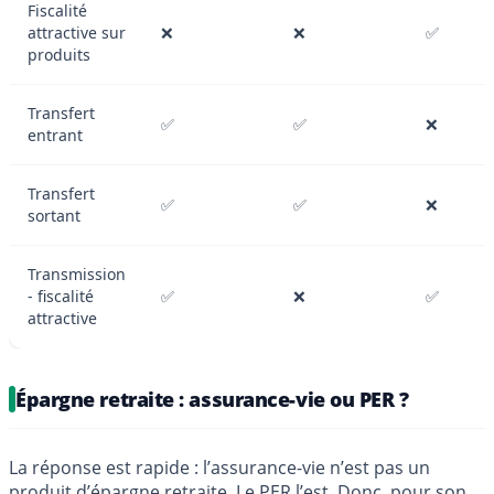
Fiscalité
attractive sur
❌
❌
✅
produits
Transfert
✅
✅
❌
entrant
Transfert
✅
✅
❌
sortant
Transmission
- fiscalité
✅
❌
✅
attractive
Épargne retraite : assurance-vie ou PER ?
La réponse est rapide : l’assurance-vie n’est pas un
produit d’épargne retraite. Le PER l’est. Donc, pour son