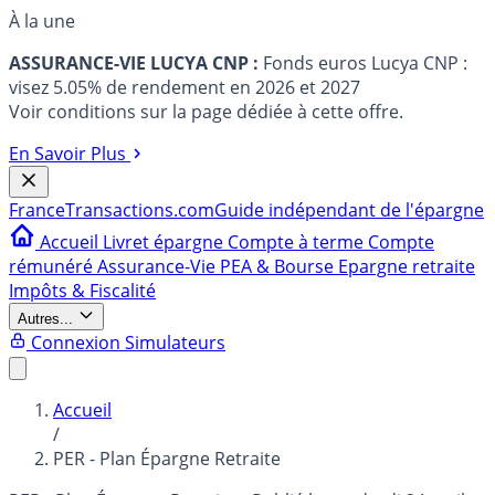
À la une
ASSURANCE-VIE LUCYA CNP :
Fonds euros Lucya CNP :
visez 5.05% de rendement en 2026 et 2027
Voir conditions sur la page dédiée à cette offre.
En Savoir Plus
France
Transactions.com
Guide indépendant de l'épargne
Accueil
Livret épargne
Compte à terme
Compte
rémunéré
Assurance-Vie
PEA & Bourse
Epargne retraite
Impôts & Fiscalité
Autres...
Connexion
Simulateurs
Accueil
/
PER - Plan Épargne Retraite