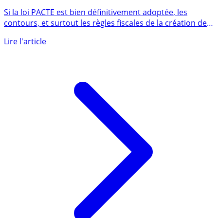
Transfert de contrats d’assurance-vie vers le PERin
(Plan Epargne Retraite Individuel), le bon plan
épargne retraite à venir ?
Si la loi PACTE est bien définitivement adoptée, les
contours, et surtout les règles fiscales de la création de
ce (...)
Lire l'article