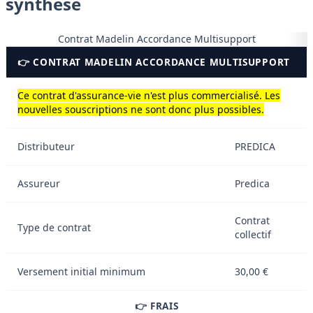
synthèse
Contrat Madelin Accordance Multisupport
👉 CONTRAT MADELIN ACCORDANCE MULTISUPPORT
Ce contrat d'assurance-vie n'est plus commercialisé. Les
nouvelles souscriptions ne sont donc plus possibles.
Distributeur
PREDICA
Assureur
Predica
Contrat
Type de contrat
collectif
Versement initial minimum
30,00 €
👉 FRAIS