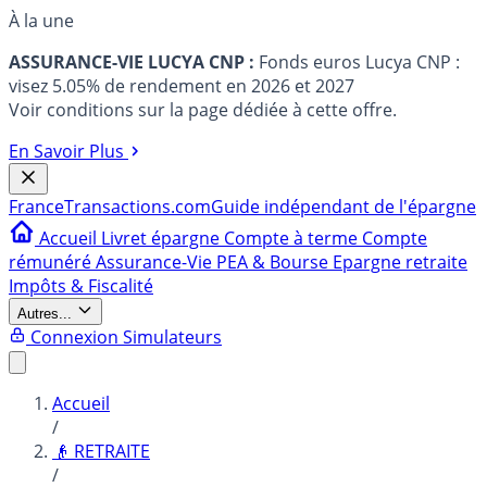
À la une
ASSURANCE-VIE LUCYA CNP :
Fonds euros Lucya CNP :
visez 5.05% de rendement en 2026 et 2027
Voir conditions sur la page dédiée à cette offre.
En Savoir Plus
France
Transactions.com
Guide indépendant de l'épargne
Accueil
Livret épargne
Compte à terme
Compte
rémunéré
Assurance-Vie
PEA & Bourse
Epargne retraite
Impôts & Fiscalité
Autres...
Connexion
Simulateurs
Accueil
/
👴 RETRAITE
/