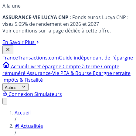
À la une
ASSURANCE-VIE LUCYA CNP :
Fonds euros Lucya CNP :
visez 5.05% de rendement en 2026 et 2027
Voir conditions sur la page dédiée à cette offre.
En Savoir Plus
France
Transactions.com
Guide indépendant de l'épargne
Accueil
Livret épargne
Compte à terme
Compte
rémunéré
Assurance-Vie
PEA & Bourse
Epargne retraite
Impôts & Fiscalité
Autres...
Connexion
Simulateurs
Accueil
/
📰 Actualités
/