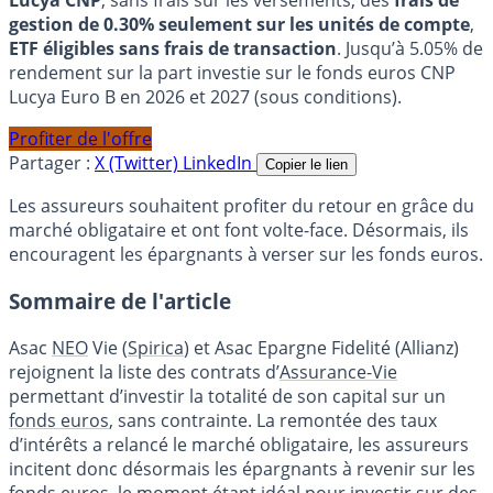
Lucya CNP
, sans frais sur les versements, des
frais de
gestion de 0.30% seulement sur les unités de compte
,
ETF éligibles sans frais de transaction
. Jusqu’à 5.05% de
rendement sur la part investie sur le fonds euros CNP
Lucya Euro B en 2026 et 2027 (sous conditions).
Profiter de l'offre
Partager :
X (Twitter)
LinkedIn
Copier le lien
Les assureurs souhaitent profiter du retour en grâce du
marché obligataire et ont font volte-face. Désormais, ils
encouragent les épargnants à verser sur les fonds euros.
Sommaire de l'article
Asac
NEO
Vie (
Spirica
) et Asac Epargne Fidelité (Allianz)
rejoignent la liste des contrats d’
Assurance-Vie
permettant d’investir la totalité de son capital sur un
fonds euros
, sans contrainte. La remontée des taux
d’intérêts a relancé le marché obligataire, les assureurs
incitent donc désormais les épargnants à revenir sur les
fonds euros, le moment étant idéal pour investir sur des