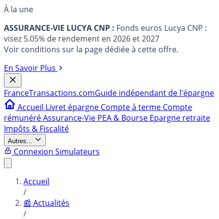
À la une
ASSURANCE-VIE LUCYA CNP :
Fonds euros Lucya CNP :
visez 5.05% de rendement en 2026 et 2027
Voir conditions sur la page dédiée à cette offre.
En Savoir Plus
France
Transactions.com
Guide indépendant de l'épargne
Accueil
Livret épargne
Compte à terme
Compte
rémunéré
Assurance-Vie
PEA & Bourse
Epargne retraite
Impôts & Fiscalité
Autres...
Connexion
Simulateurs
Accueil
/
📰 Actualités
/