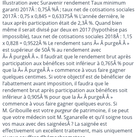
Illustration avec Suravenir rendement Taux minimum
garanti 2017Â : 0,75Â %Â ; taux net de cotisations sociales
2017Â : 0,75 x 0,845 = 0,63375Â % L’année dernière, le
taux après participation était de 2,3Â %. Quand bien
même il serait divisé par deux en 2017 (hypothèse pas
impossible), taux net de cotisations sociales 2018Â : 1,15
x 0,828 = 0,9522Â % Le rendement sans Â« Â purgeÂ Â »
est supérieur de 50Â % au rendement avec
Â« Â purgeÂ Â ». Il faudrait que le rendement brut après
participation aux bénéfices soit inférieur à 0,765Â % pour
que la Â« Â purgeÂ Â » commence à vous faire gagner
quelques centimes. Si votre objectif est de bénéficier de
l’abattement avant imposition, il faudra que le
rendement brut après participation aux bénéfices soit
inférieur à 0,905Â % pour que la Â« Â purgeÂ Â »
commence à vous faire gagner quelques euros. Si
M. Gribouille est votre
purgeur
de patrimoine, il se peut
que votre médecin soit M. Sganarelle et qu’il soigne tous
vos maux avec des saignéesÂ ? La saignée est
effectivement un excellent traitement, mais uniquement