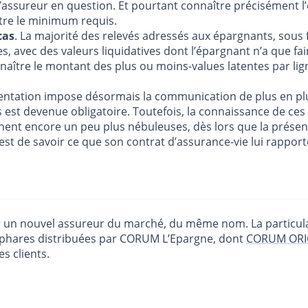
 l’assureur en question. Et pourtant connaître précisément 
être le minimum requis.
cas
. La majorité des relevés adressés aux épargnants, sous
s, avec des valeurs liquidatives dont l’épargnant n’a que fa
aître le montant des plus ou moins-values latentes par lig
entation impose désormais la communication de plus en plus
ents est devenue obligatoire. Toutefois, la connaissance de c
nnent encore un peu plus nébuleuses, dès lors que la prése
est de savoir ce que son contrat d’assurance-vie lui rapport
ar un nouvel assureur du marché, du même nom. La particula
phares distribuées par CORUM L’Epargne, dont
CORUM ORI
es clients.