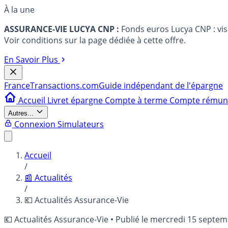
À la une
ASSURANCE-VIE LUCYA CNP :
Fonds euros Lucya CNP : vi
Voir conditions sur la page dédiée à cette offre.
En Savoir Plus
France
Transactions.com
Guide indépendant de l'épargne
Accueil
Livret épargne
Compte à terme
Compte rému
Autres...
Connexion
Simulateurs
Accueil
/
📰 Actualités
/
💶 Actualités Assurance-Vie
💶 Actualités Assurance-Vie
•
Publié le
mercredi 15 septem