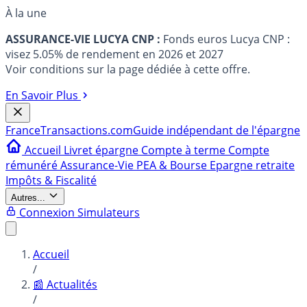
À la une
ASSURANCE-VIE LUCYA CNP :
Fonds euros Lucya CNP :
visez 5.05% de rendement en 2026 et 2027
Voir conditions sur la page dédiée à cette offre.
En Savoir Plus
France
Transactions.com
Guide indépendant de l'épargne
Accueil
Livret épargne
Compte à terme
Compte
rémunéré
Assurance-Vie
PEA & Bourse
Epargne retraite
Impôts & Fiscalité
Autres...
Connexion
Simulateurs
Accueil
/
📰 Actualités
/