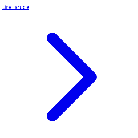
Le groupe CORUM enrichit son contrat d’assurance vie
CORUM Life en intégrant la SCPI CORUM Eurion.
Lire l'article