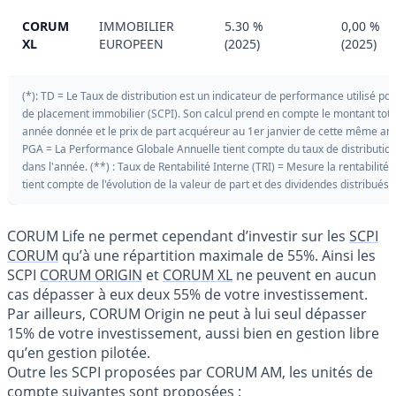
CORUM
IMMOBILIER
5.30 %
0,00 %
XL
EUROPEEN
(2025)
(2025)
(*): TD = Le Taux de distribution est un indicateur de performance utilisé p
de placement immobilier (SCPI). Son calcul prend en compte le montant tota
année donnée et le prix de part acquéreur au 1er janvier de cette même an
PGA = La Performance Globale Annuelle tient compte du taux de distribution a
dans l'année. (**) : Taux de Rentabilité Interne (TRI) = Mesure la rentabilité
tient compte de l'évolution de la valeur de part et des dividendes distribués 
CORUM Life ne permet cependant d’investir sur les
SCPI
CORUM
qu’à une répartition maximale de 55%. Ainsi les
SCPI
CORUM ORIGIN
et
CORUM XL
ne peuvent en aucun
cas dépasser à eux deux 55% de votre investissement.
Par ailleurs, CORUM Origin ne peut à lui seul dépasser
15% de votre investissement, aussi bien en gestion libre
qu’en gestion pilotée.
Outre les SCPI proposées par CORUM AM, les unités de
compte suivantes sont proposées :