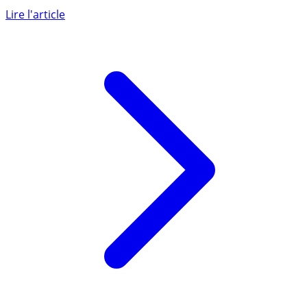
Le gestionnaire d’actifs CORUM AM annonce un retour
pratiquement à la normale concernant la perception des
loyers de (...)
Lire l'article