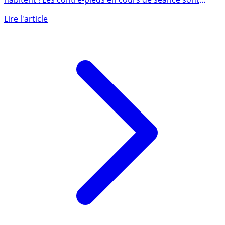
Les investisseurs en bourse ne savent plus où ils
habitent ! Les contre-pieds en cours de séance sont
telles que seul (...)
Lire l'article