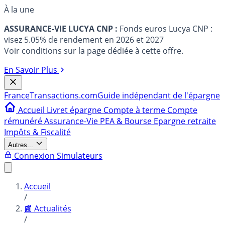
À la une
ASSURANCE-VIE LUCYA CNP :
Fonds euros Lucya CNP :
visez 5.05% de rendement en 2026 et 2027
Voir conditions sur la page dédiée à cette offre.
En Savoir Plus
France
Transactions.com
Guide indépendant de l'épargne
Accueil
Livret épargne
Compte à terme
Compte
rémunéré
Assurance-Vie
PEA & Bourse
Epargne retraite
Impôts & Fiscalité
Autres...
Connexion
Simulateurs
Accueil
/
📰 Actualités
/