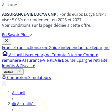
À la une
ASSURANCE-VIE LUCYA CNP :
Fonds euros Lucya CNP :
visez 5.05% de rendement en 2026 et 2027
Voir conditions sur la page dédiée à cette offre.
En Savoir Plus
France
Transactions.com
Guide indépendant de l'épargne
Accueil
Livret épargne
Compte à terme
Compte
rémunéré
Assurance-Vie
PEA & Bourse
Epargne retraite
Impôts & Fiscalité
Autres...
Connexion
Simulateurs
Accueil
/
📰 Actualités
/