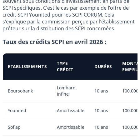
souvent sous conditions d’investissement en parts de
SCPI spécifiques. C’est le cas par exemple de l’offre de
crédit SCPI Younited pour les SCPI CORUM. Cela
s’explique par la commission perçue par l’établissement
prêteur sur la distribution des SCPI concernées.
Taux des crédits SCPI en avril 2026 :
TYPE
MONTA
ETABLISSEMENTS
DURÉES
CRÉDIT
EMPRU
Lombard,
Boursobank
10 ans
100.000 
infine
Younited
Amortissable
10 ans
100.000 
Sofiap
Amortissable
10 ans
100.000 