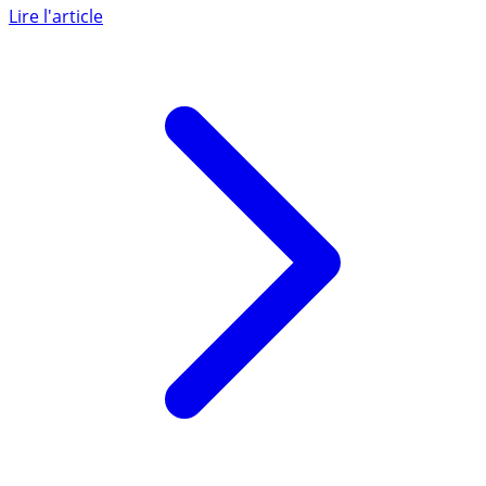
difficile aux investisseurs de dénicher un crédit SCPI,
les (...)
Lire l'article