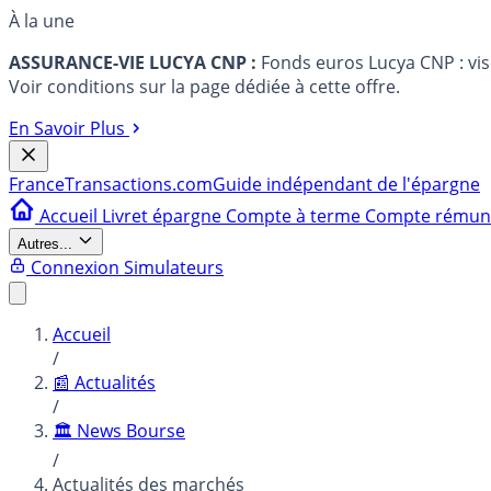
À la une
ASSURANCE-VIE LUCYA CNP :
Fonds euros Lucya CNP : vi
Voir conditions sur la page dédiée à cette offre.
En Savoir Plus
France
Transactions.com
Guide indépendant de l'épargne
Accueil
Livret épargne
Compte à terme
Compte rému
Autres...
Connexion
Simulateurs
Accueil
/
📰 Actualités
/
🏛️ News Bourse
/
Actualités des marchés