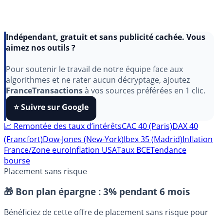
Indépendant, gratuit et sans publicité cachée. Vous
aimez nos outils ?
Pour soutenir le travail de notre équipe face aux
algorithmes et ne rater aucun décryptage, ajoutez
FranceTransactions
à vos sources préférées en 1 clic.
⭐️ Suivre sur Google
📈 Remontée des taux d’intérêts
CAC 40 (Paris)
DAX 40
(Francfort)
Dow-Jones (New-York)
Ibex 35 (Madrid)
Inflation
France/Zone euro
Inflation USA
Taux BCE
Tendance
bourse
Placement sans risque
🎁 Bon plan épargne :
3% pendant 6 mois