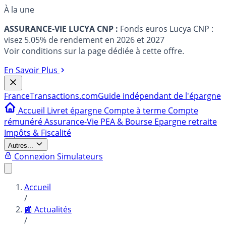
À la une
ASSURANCE-VIE LUCYA CNP :
Fonds euros Lucya CNP :
visez 5.05% de rendement en 2026 et 2027
Voir conditions sur la page dédiée à cette offre.
En Savoir Plus
France
Transactions.com
Guide indépendant de l'épargne
Accueil
Livret épargne
Compte à terme
Compte
rémunéré
Assurance-Vie
PEA & Bourse
Epargne retraite
Impôts & Fiscalité
Autres...
Connexion
Simulateurs
Accueil
/
📰 Actualités
/