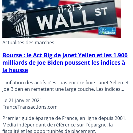
Actualités des marchés
Bourse : le Act Big de Janet Yellen et les 1.900
milliards de Joe Biden poussent les indices à
la hausse
L’inflation des actifs n’est pas encore finie. Janet Yellen et
Joe Biden en remettent une large couche. Les indices
grimpent sur fond de liquidités injectées à coup de
Le
21 janvier 2021
centaines de milliards de dollars. Personne ne peut
France
Transactions.com
savoir comment tout cela va finir.
Premier guide épargne de France, en ligne depuis 2001.
Média indépendant de référence sur l'épargne, la
fiscalité et les opportunités de placement.