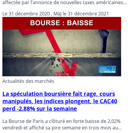
affectée par l’annonce de nouvelles taxes américaines
contre l’Union européenne, bouclant une année 2020
Le
31 décembre 2020
, MàJ le
31 décembre 2021
très mouvementée sur un recul annuel de 7,14%, la
quatrième baisse en dix ans.
Actualités des marchés
La spéculation boursière fait rage, cours
manipulés, les indices plongent, le CAC40
perd -2.88% sur la semaine
La Bourse de Paris a clôturé en forte baisse de 2,02%
vendredi et affiché sa pire semaine en trois mois au