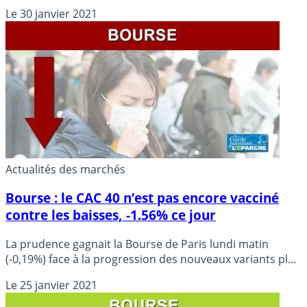
terme d’une nouvelle séance très agitée, marquée par de
Le
30 janvier 2021
puissants mouvements spéculatifs dans le sillage de Wall
Street.
Actualités des marchés
Bourse : le CAC 40 n’est pas encore vacciné
contre les baisses, -1.56% ce jour
La prudence gagnait la Bourse de Paris lundi matin
(-0,19%) face à la progression des nouveaux variants plus
contagieux de coronavirus susceptible d’entraver la
Le
25 janvier 2021
reprise économique en cours. Alors que les fabricants de
vaccins tentent de rassurer, les investisseurs réalisent