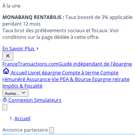
À la une
MONABANQ RENTABILIS :
Taux boosté de 3% applicable
pendant 12 mois
Taux brut des prélèvements sociaux et fiscaux. Voir
conditions sur la page dédiée à cette offre.
En Savoir Plus
France
Transactions.com
Guide indépendant de l'épargne
Accueil
Livret épargne
Compte à terme
Compte
rémunéré
Assurance-Vie
PEA & Bourse
Epargne retraite
Impôts & Fiscalité
Autres...
Connexion
Simulateurs
Accueil
Annonce partenaire