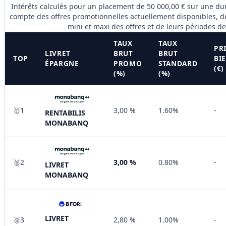
Intérêts calculés pour un placement de 50 000,00 € sur une durée de 12 mois, en tenant
compte des offres promotionnelles actuellement disponibles, 
mini et maxi des offres et de leurs périodes de 
TAUX
TAUX
PR
LIVRET
BRUT
BRUT
TOP
BI
ÉPARGNE
PROMO
STANDARD
(€)
(%)
(%)
🥇1
3,00 %
1.60%
-
RENTABILIS
MONABANQ
🥈2
3,00 %
0.80%
-
LIVRET
MONABANQ
LIVRET
🥉3
2,80 %
1.00%
-