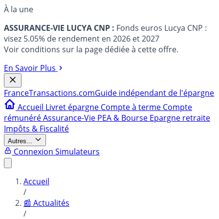
À la une
ASSURANCE-VIE LUCYA CNP :
Fonds euros Lucya CNP :
visez 5.05% de rendement en 2026 et 2027
Voir conditions sur la page dédiée à cette offre.
En Savoir Plus
France
Transactions.com
Guide indépendant de l'épargne
Accueil
Livret épargne
Compte à terme
Compte
rémunéré
Assurance-Vie
PEA & Bourse
Epargne retraite
Impôts & Fiscalité
Autres...
Connexion
Simulateurs
Accueil
/
📰 Actualités
/