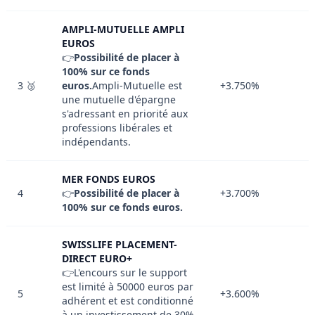
AMPLI-MUTUELLE AMPLI
EUROS
👉
Possibilité de placer à
100% sur ce fonds
3 🥉
euros.
Ampli-Mutuelle est
+3.750%
une mutuelle d'épargne
s'adressant en priorité aux
professions libérales et
indépendants.
MER FONDS EUROS
4
👉
Possibilité de placer à
+3.700%
100% sur ce fonds euros.
SWISSLIFE PLACEMENT-
DIRECT EURO+
👉L'encours sur le support
est limité à 50000 euros par
5
+3.600%
adhérent et est conditionné
à un investissement de 30%