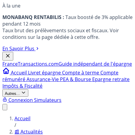
À la une
MONABANQ RENTABILIS :
Taux boosté de 3% applicable
pendant 12 mois
Taux brut des prélèvements sociaux et fiscaux. Voir
conditions sur la page dédiée à cette offre.
En Savoir Plus
France
Transactions.com
Guide indépendant de l'épargne
Accueil
Livret épargne
Compte à terme
Compte
rémunéré
Assurance-Vie
PEA & Bourse
Epargne retraite
Impôts & Fiscalité
Autres...
Connexion
Simulateurs
Accueil
/
📰 Actualités