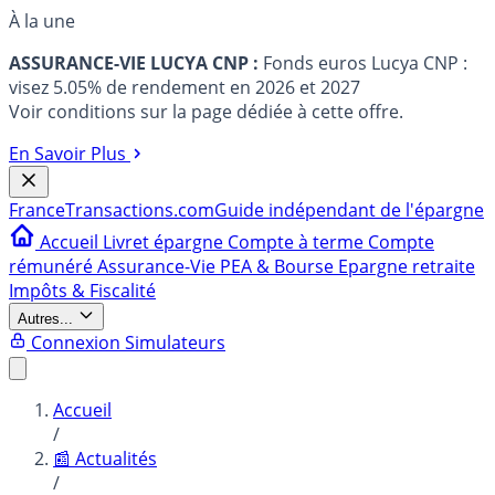
À la une
ASSURANCE-VIE LUCYA CNP :
Fonds euros Lucya CNP :
visez 5.05% de rendement en 2026 et 2027
Voir conditions sur la page dédiée à cette offre.
En Savoir Plus
France
Transactions.com
Guide indépendant de l'épargne
Accueil
Livret épargne
Compte à terme
Compte
rémunéré
Assurance-Vie
PEA & Bourse
Epargne retraite
Impôts & Fiscalité
Autres...
Connexion
Simulateurs
Accueil
/
📰 Actualités
/