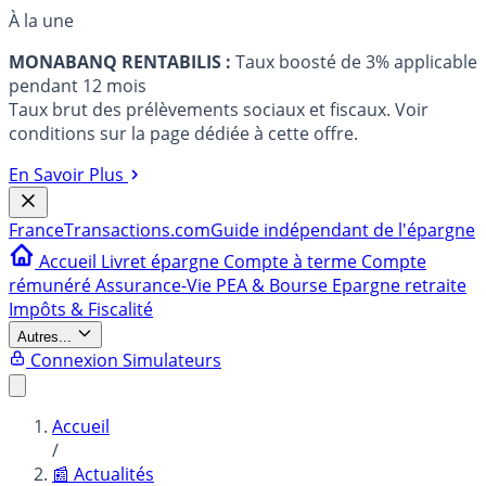
À la une
MONABANQ RENTABILIS :
Taux boosté de 3% applicable
pendant 12 mois
Taux brut des prélèvements sociaux et fiscaux. Voir
conditions sur la page dédiée à cette offre.
En Savoir Plus
France
Transactions.com
Guide indépendant de l'épargne
Accueil
Livret épargne
Compte à terme
Compte
rémunéré
Assurance-Vie
PEA & Bourse
Epargne retraite
Impôts & Fiscalité
Autres...
Connexion
Simulateurs
Accueil
/
📰 Actualités