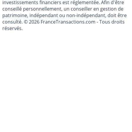
investissement au sens des articles L. 321-1 et D. 321-1
du Code Monétaire et Financier. L'activité de conseil en
investissements financiers est réglementée. Afin d'être
conseillé personnellement, un conseiller en gestion de
patrimoine, indépendant ou non-indépendant, doit être
consulté. © 2026 FranceTransactions.com - Tous droits
réservés.