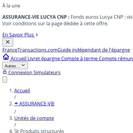
À la une
ASSURANCE-VIE LUCYA CNP :
Fonds euros Lucya CNP : vi
Voir conditions sur la page dédiée à cette offre.
En Savoir Plus
France
Transactions.com
Guide indépendant de l'épargne
Accueil
Livret épargne
Compte à terme
Compte rému
Autres...
Connexion
Simulateurs
Accueil
/
☂️ ASSURANCE-VIE
/
Unités de compte
/
🚀 Produits structurés