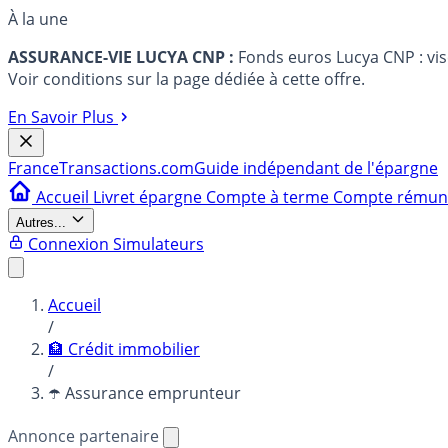
À la une
ASSURANCE-VIE LUCYA CNP :
Fonds euros Lucya CNP : vi
Voir conditions sur la page dédiée à cette offre.
En Savoir Plus
France
Transactions.com
Guide indépendant de l'épargne
Accueil
Livret épargne
Compte à terme
Compte rému
Autres...
Connexion
Simulateurs
Accueil
/
🏦 Crédit immobilier
/
☂️ Assurance emprunteur
Annonce partenaire