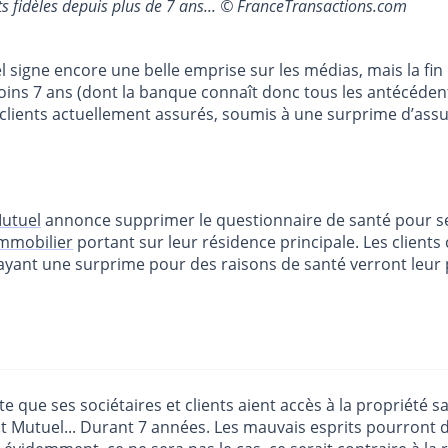
nts fidèles depuis plus de 7 ans... © FranceTransactions.com
signe encore une belle emprise sur les médias, mais la fin
u moins 7 ans (dont la banque connaît donc tous les antécéd
ents actuellement assurés, soumis à une surprime d’assuran
Mutuel
annonce supprimer le questionnaire de santé pour ses
immobilier
portant sur leur résidence principale. Les client
 payant une surprime pour des raisons de santé verront le
e que ses sociétaires et clients aient accès à la propriété sa
t Mutuel... Durant 7 années. Les mauvais esprits pourront d