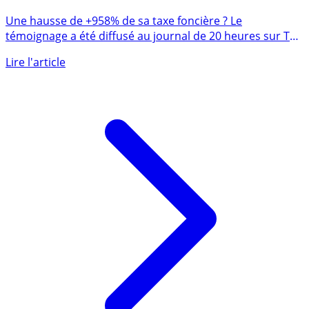
Taxe foncière 2021, des hausses parfois totalement
inadmissibles ? +958% à Guéret (Creuse), vraiment ?
Une hausse de +958% de sa taxe foncière ? Le
témoignage a été diffusé au journal de 20 heures sur TF1
ce lundi 1 (...)
Lire l'article