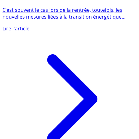
Immobilier locatif : louer un bien immobilier devient
difficile, la demande explose (+9%), l’offre baisse (-5%)
C’est souvent le cas lors de la rentrée, toutefois, les
nouvelles mesures liées à la transition énergétique
risque bien (...)
Lire l'article