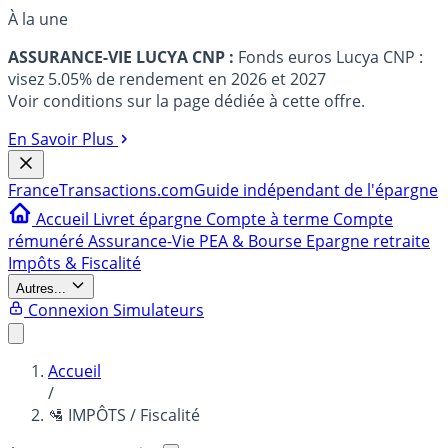
À la une
ASSURANCE-VIE LUCYA CNP :
Fonds euros Lucya CNP :
visez 5.05% de rendement en 2026 et 2027
Voir conditions sur la page dédiée à cette offre.
En Savoir Plus
France
Transactions.com
Guide indépendant de l'épargne
Accueil
Livret épargne
Compte à terme
Compte
rémunéré
Assurance-Vie
PEA & Bourse
Epargne retraite
Impôts & Fiscalité
Autres...
Connexion
Simulateurs
Accueil
/
🛂 IMPÔTS / Fiscalité