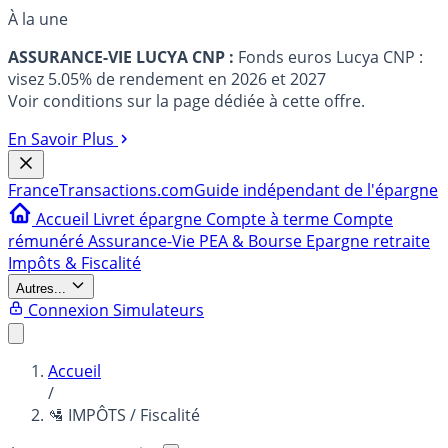
À la une
ASSURANCE-VIE LUCYA CNP :
Fonds euros Lucya CNP :
visez 5.05% de rendement en 2026 et 2027
Voir conditions sur la page dédiée à cette offre.
En Savoir Plus
France
Transactions.com
Guide indépendant de l'épargne
Accueil
Livret épargne
Compte à terme
Compte
rémunéré
Assurance-Vie
PEA & Bourse
Epargne retraite
Impôts & Fiscalité
Autres...
Connexion
Simulateurs
Accueil
/
🛂 IMPÔTS / Fiscalité