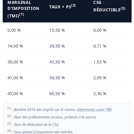
MARGINAL
CSG
(2)
TAUX + PS
D'IMPOSITION
(3)
DÉDUCTIBLE
(1)
(TMI)
0,00 %
15,50 %
0,00 %
14,00 %
29,50 %
0,71 %
30,00 %
45,50 %
1,53 %
41,00 %
56,50 %
2,09 %
45,00 %
60,50 %
2,30 %
(1)
: Barème 2016 des impôts sur le revenu.
Déterminez votre TMI
(2)
: Taux des prélèvements sociaux, prélevés à la source.
(3)
: Taux de déduction de la CSG.
(4)
: Taux global d'imposition des intérêts.