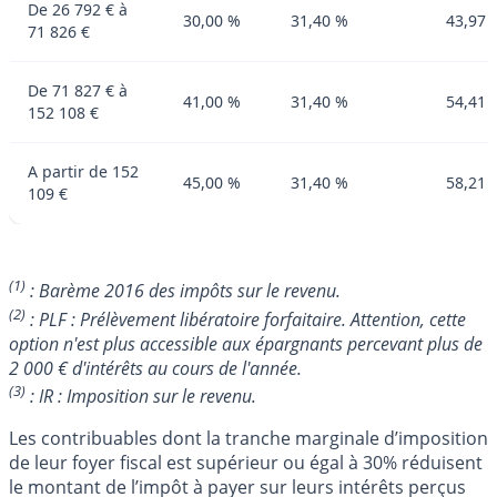
De 26 792 € à
30,00 %
31,40 %
43,97 
71 826 €
De 71 827 € à
41,00 %
31,40 %
54,41 
152 108 €
A partir de 152
45,00 %
31,40 %
58,21 
109 €
(1)
: Barème 2016 des impôts sur le revenu.
(2)
: PLF : Prélèvement libératoire forfaitaire. Attention, cette
option n'est plus accessible aux épargnants percevant plus de
2 000 € d'intérêts au cours de l'année.
(3)
: IR : Imposition sur le revenu.
Les contribuables dont la tranche marginale d’imposition
de leur foyer fiscal est supérieur ou égal à 30% réduisent
le montant de l’impôt à payer sur leurs intérêts perçus