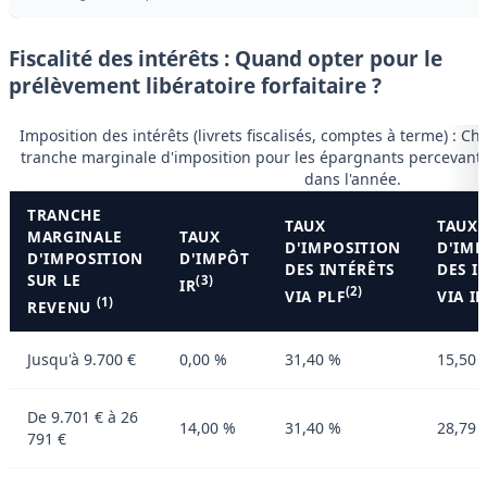
Fiscalité des intérêts : Quand opter pour le
prélèvement libératoire forfaitaire ?
Imposition des intérêts (livrets fiscalisés, comptes à terme) : Cho
tranche marginale d'imposition pour les épargnants percevant 
dans l'année.
TRANCHE
TAUX
TAUX
MARGINALE
TAUX
D'IMPOSITION
D'IMP
D'IMPOSITION
D'IMPÔT
DES INTÉRÊTS
DES I
SUR LE
(3)
IR
(2)
VIA PLF
VIA IR
(1)
REVENU
Jusqu'à 9.700 €
0,00 %
31,40 %
15,50 
De 9.701 € à 26
14,00 %
31,40 %
28,79 
791 €